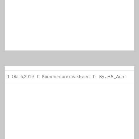
für
Okt. 6,2019
Kommentare deaktiviert
By JHA_Adm
für
Okt. 4,2019
Kommentare deaktiviert
By JHA_Adm
Ergebnisse vom Wochenende
28.09.2019