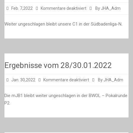
für
Feb. 7,2022
Kommentare deaktiviert
By JHA_Adm
Ergebnisse
vom
Weiter ungeschlagen bleibt unsere C1 in der Südbadenliga-N.
06.02.2022
Ergebnisse vom 28/30.01.2022
für
Jan. 30,2022
Kommentare deaktiviert
By JHA_Adm
Ergebnisse
vom
Die mJB1 bleibt weiter ungeschlagen in der BWOL – Pokalrunde
28/30.01.2022
P2.