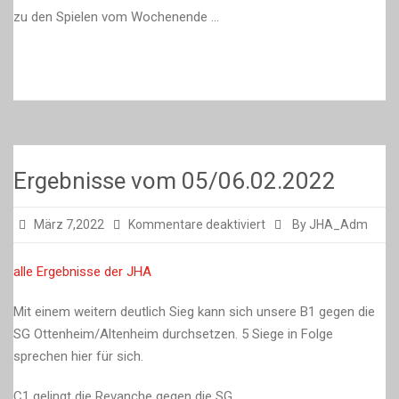
vom
zu den Spielen vom Wochenende …
30.03/03.04.2022
Ergebnisse vom 05/06.02.2022
für
März 7,2022
Kommentare deaktiviert
By JHA_Adm
Ergebnisse
vom
alle Ergebnisse der JHA
05/06.02.2022
Mit einem weitern deutlich Sieg kann sich unsere B1 gegen die
SG Ottenheim/Altenheim durchsetzen. 5 Siege in Folge
sprechen hier für sich.
C1 gelingt die Revanche gegen die SG