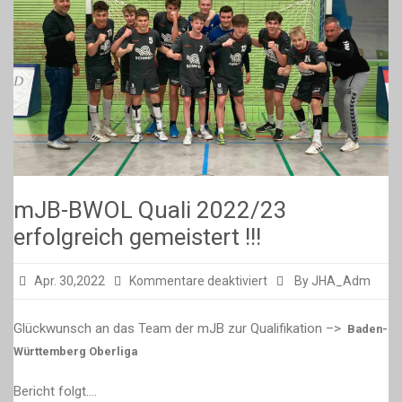
mJB-BWOL Quali 2022/23
erfolgreich gemeistert !!!
für
Apr. 30,2022
Kommentare deaktiviert
By JHA_Adm
mJB-
BWOL
Glückwunsch an das Team der mJB zur Qualifikation –>
Baden-
Quali
Württemberg Oberliga
2022/23
Bericht folgt….
erfolgreich