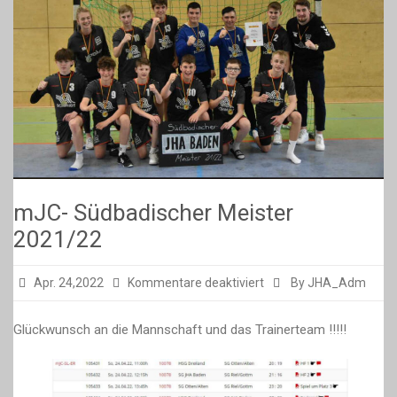
mJC- Südbadischer Meister
2021/22
für
Apr. 24,2022
Kommentare deaktiviert
By JHA_Adm
mJC-
Südbadischer
Glückwunsch an die Mannschaft und das Trainerteam !!!!!
Meister
2021/22