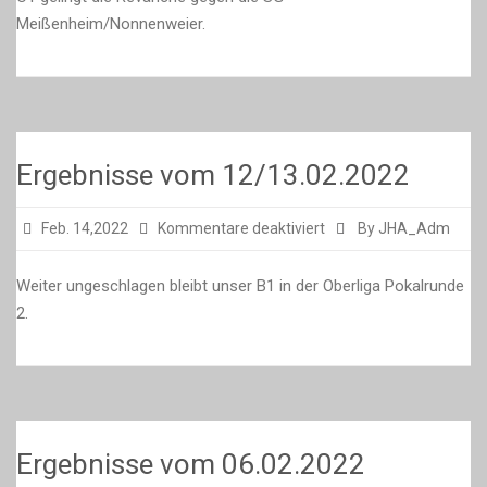
Meißenheim/Nonnenweier.
Ergebnisse vom 12/13.02.2022
für
Feb. 14,2022
Kommentare deaktiviert
By JHA_Adm
Ergebnisse
vom
Weiter ungeschlagen bleibt unser B1 in der Oberliga Pokalrunde
12/13.02.2022
2.
Ergebnisse vom 06.02.2022