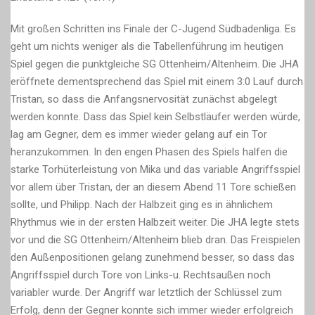
1
Mit großen Schritten ins Finale der C-Jugend Südbadenliga. Es
Sieg
geht um nichts weniger als die Tabellenführung im heutigen
zum
Spiel gegen die punktgleiche SG Ottenheim/Altenheim. Die JHA
Staffelsieg
eröffnete dementsprechend das Spiel mit einem 3:0 Lauf durch
–
Tristan, so dass die Anfangsnervosität zunächst abgelegt
>
werden konnte. Dass das Spiel kein Selbstläufer werden würde,
Final
lag am Gegner, dem es immer wieder gelang auf ein Tor
4
heranzukommen. In den engen Phasen des Spiels halfen die
Ticket
starke Torhüterleistung von Mika und das variable Angriffsspiel
gesichert
vor allem über Tristan, der an diesem Abend 11 Tore schießen
!!!!
sollte, und Philipp. Nach der Halbzeit ging es in ähnlichem
Rhythmus wie in der ersten Halbzeit weiter. Die JHA legte stets
vor und die SG Ottenheim/Altenheim blieb dran. Das Freispielen
den Außenpositionen gelang zunehmend besser, so dass das
Angriffsspiel durch Tore von Links-u. Rechtsaußen noch
variabler wurde. Der Angriff war letztlich der Schlüssel zum
Erfolg, denn der Gegner konnte sich immer wieder erfolgreich