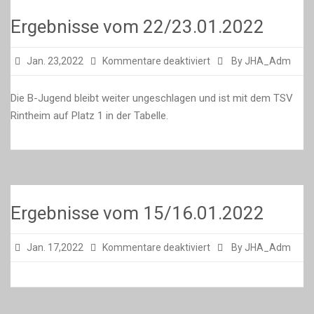
Ergebnisse vom 22/23.01.2022
für
Jan. 23,2022
Kommentare deaktiviert
By JHA_Adm
Ergebnisse
vom
Die B-Jugend bleibt weiter ungeschlagen und ist mit dem TSV
22/23.01.2022
Rintheim auf Platz 1 in der Tabelle.
Ergebnisse vom 15/16.01.2022
für
Jan. 17,2022
Kommentare deaktiviert
By JHA_Adm
Ergebnisse
vom
15/16.01.2022