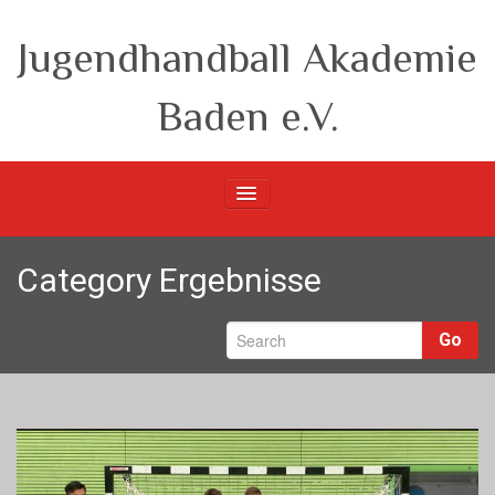
Jugendhandball Akademie
Baden e.V.
Startseite
Category Ergebnisse
Verein
Go
m-Teams
w-Teams
Berichte
Unsere Partner