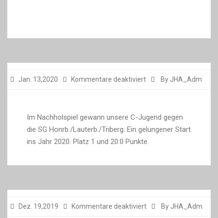
ist
weiter
auf
Platz
1
der
für
Jan. 13,2020
Kommentare deaktiviert
By JHA_Adm
Südbadenliga
Nord.
Im Nachholspiel gewann unsere C-Jugend gegen
die SG Honrb./Lauterb./Triberg. Ein gelungener Start
ins Jahr 2020. Platz 1 und 20:0 Punkte.
für
Dez. 19,2019
Kommentare deaktiviert
By JHA_Adm