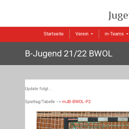
Juge
Startseite
Verein
m-Teams
B-Jugend 21/22 BWOL
Update folgt …
Spieltag/Tabelle –>
mJB-BWOL-P2