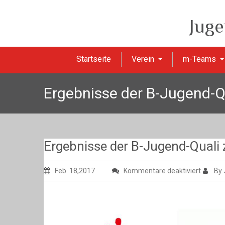
Juge
Startseite
Verein
m-Teams
Ergebnisse der B-Jugend-Q
Ergebnisse der B-Jugend-Quali
für
Feb. 18,2017
Kommentare deaktiviert
By
Ergebni
der
B-
Jugend