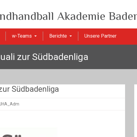
ndhandball Akademie Baden
w-Teams
Berichte
Unsere Partner
uali zur Südbadenliga
 zur Südbadenliga
 JHA_Adm
sse
-