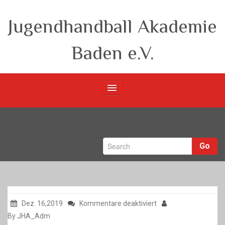
Jugendhandball Akademie
Baden e.V.
Startseite
Verein
Go
m-Teams
w-Teams
Berichte
für
Dez. 16,2019
Kommentare deaktiviert
By JHA_Adm
Unsere Partner