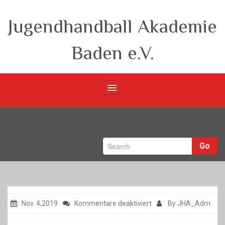
Jugendhandball Akademie
Baden e.V.
Startseite
Verein
Go
m-Teams
w-Teams
Berichte
für
Nov. 4,2019
Kommentare deaktiviert
By JHA_Adm
Unsere Partner