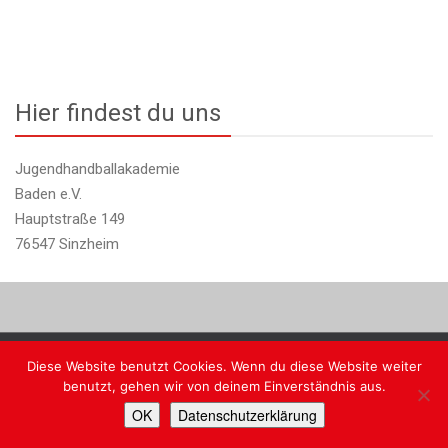
Hier findest du uns
Jugendhandballakademie
Baden e.V.
Hauptstraße 149
76547 Sinzheim
Diese Website benutzt Cookies. Wenn du diese Website weiter
Copyright @ JHA Baden
benutzt, gehen wir von deinem Einverständnis aus.
Faceb
Ins
OK
Datenschutzerklärung