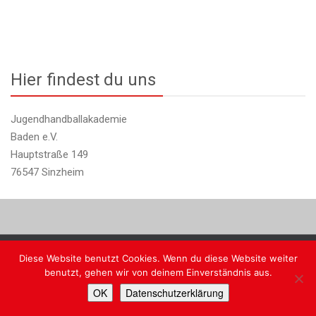
Hier findest du uns
Jugendhandballakademie
Baden e.V.
Hauptstraße 149
76547 Sinzheim
Diese Website benutzt Cookies. Wenn du diese Website weiter
Copyright @ JHA Baden
benutzt, gehen wir von deinem Einverständnis aus.
Faceb
Ins
OK
Datenschutzerklärung