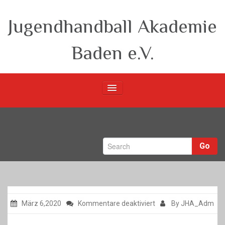
Jugendhandball Akademie
Baden e.V.
Startseite
Verein
Go
m-Teams
w-Teams
Berichte
für
März 6,2020
Kommentare deaktiviert
By JHA_Adm
Unsere Partner