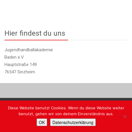
Hier findest du uns
Jugendhandballakademie
Baden e.V.
Hauptstraße 149
76547 Sinzheim
Diese Website benutzt Cookies. Wenn du diese Website weiter
Copyright @ JHA Baden
benutzt, gehen wir von deinem Einverständnis aus.
Faceb
Ins
OK
Datenschutzerklärung