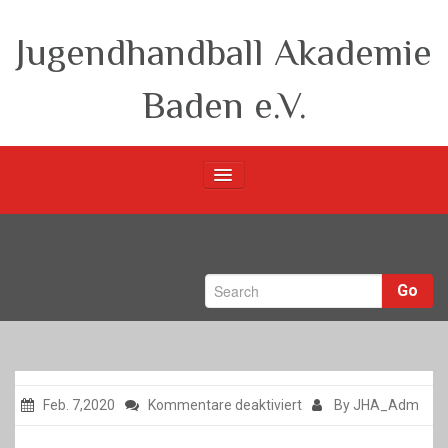
Jugendhandball Akademie
Baden e.V.
Startseite
Verein
Go
m-Teams
w-Teams
Berichte
für
Feb. 7,2020
Kommentare deaktiviert
By JHA_Adm
Unsere Partner