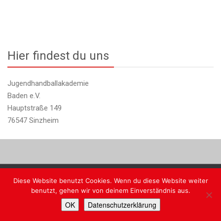
Hier findest du uns
Jugendhandballakademie
Baden e.V.
Hauptstraße 149
76547 Sinzheim
Diese Website benutzt Cookies. Wenn du diese Website weiter
Copyright @ JHA Baden
benutzt, gehen wir von deinem Einverständnis aus.
Faceb
Ins
OK
Datenschutzerklärung