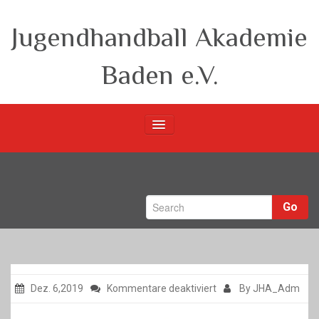
Jugendhandball Akademie
Baden e.V.
Startseite
Verein
Go
m-Teams
w-Teams
Berichte
für
Dez. 6,2019
Kommentare deaktiviert
By JHA_Adm
Unsere Partner