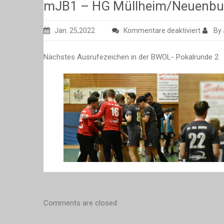
mJB1 – HG Müllheim/Neuenbur
für
Jan. 25,2022
Kommentare deaktiviert
By
mJB1
–
Nächstes Ausrufezeichen in der BWOL- Pokalrunde 2.
HG
Müllhe
48:16
(22:7)
Comments are closed