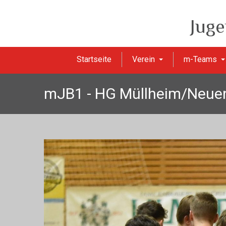
Juge
Startseite
Verein
m-Teams
mJB1 - HG Müllheim/Neuen