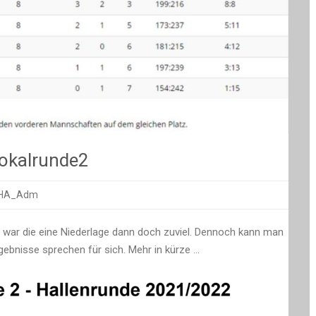
okalrunde2
JHA_Adm
stabelle
e war die eine Niederlage dann doch zuviel. Dennoch kann man
rgebnisse sprechen für sich. Mehr in kürze …
nde2