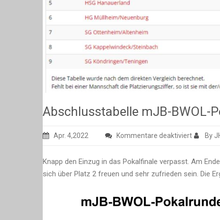
Abschlusstabelle mJB-BWOL-P
für
Apr. 4,2022
Kommentare deaktiviert
By 
Abschlus
mJB-
Knapp den Einzug in das Pokalfinale verpasst. Am End
BWOL-
sich über Platz 2 freuen und sehr zufrieden sein. Die E
Pokalru