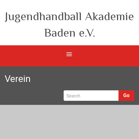
Jugendhandball Akademie
Baden e.V.
Startseite
Verein
Verein
Go
m-Teams
w-Teams
Berichte
Unsere Partner